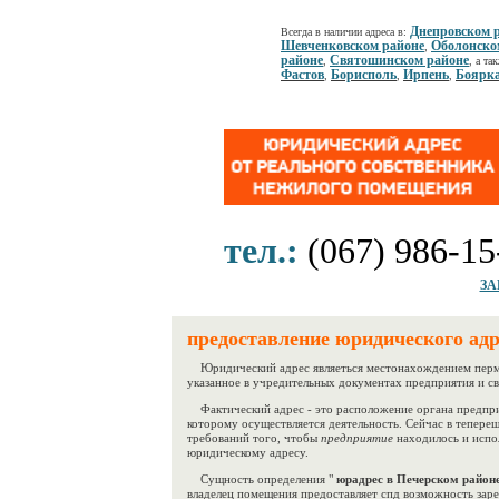
Днепровском 
Всегда в наличии адреса в:
Шевченковском районе
Оболонско
,
районе
Святошинском районе
,
, а та
Фастов
Борисполь
Ирпень
Боярк
,
,
,
тел.:
(067) 986-15
ЗА
предоставление юридического адр
Юридический адрес являеться местонахождением перма
указанное в учредительных документах предприятия и сви
Фактический адрес - это расположение органа предприн
которому осуществляется деятельность. Сейчас в тепере
требований того, чтобы
предприятие
находилось и испо
юридическому адресу.
Сущность определения "
юрадрес в Печерском районе
владелец помещения предоставляет спд возможность зар