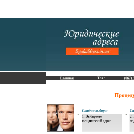
Главная
Тел.:
(067) 
Процед
Стадия выбора:
Ст
1. Выбираете
2.
юридический адрес.
по